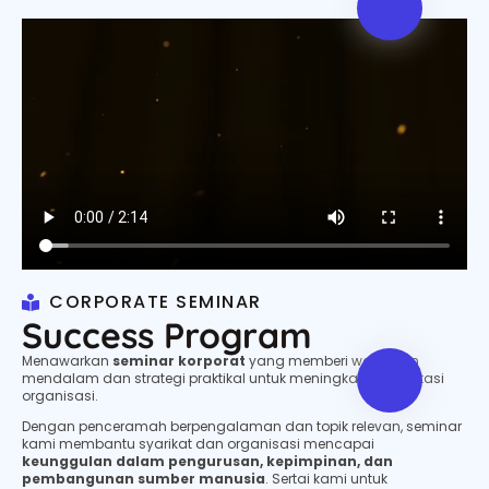
CORPORATE SEMINAR
Success Program
Menawarkan
seminar korporat
yang memberi wawasan
mendalam dan strategi praktikal untuk meningkatkan prestasi
organisasi.
Dengan penceramah berpengalaman dan topik relevan, seminar
kami membantu syarikat dan organisasi mencapai
keunggulan dalam pengurusan, kepimpinan, dan
pembangunan sumber manusia
. Sertai kami untuk