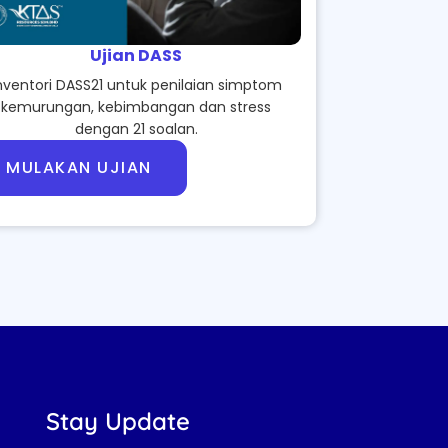
Ujian DASS
nventori DASS21 untuk penilaian simptom
kemurungan, kebimbangan dan stress
dengan 21 soalan.
MULAKAN UJIAN
Stay Update