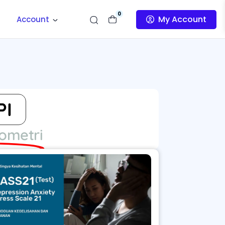
0
My Account
Account
PI
kometri