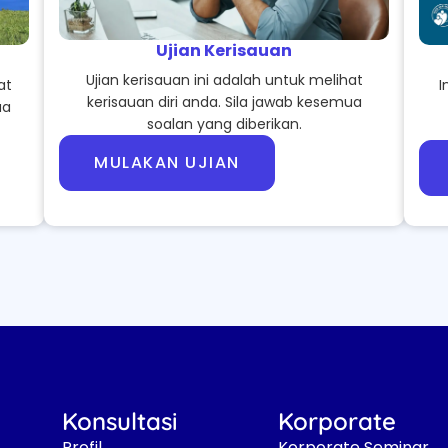
Ujian Kerisauan
Ujian kerisauan ini adalah untuk melihat
at
I
kerisauan diri anda. Sila jawab kesemua
ua
soalan yang diberikan.
MULAKAN UJIAN
Konsultasi
Korporate
Profil
Korporate Seminar