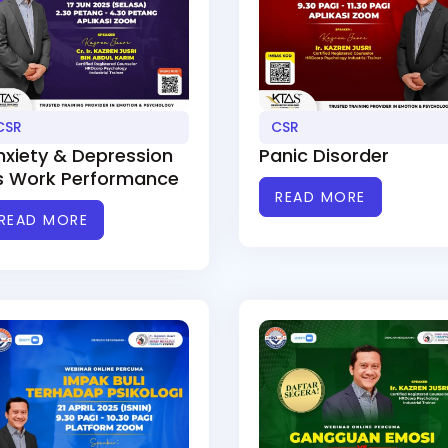
CSR
CSR
nxiety & Depression
Panic Disorder
s Work Performance
READ MORE
READ MORE