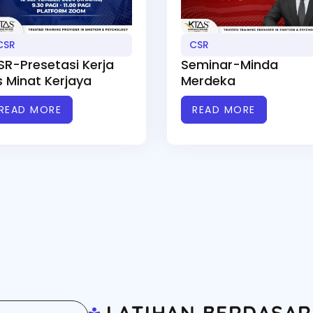
CSR
CSR
SR-Presetasi Kerja
Seminar-Minda
s Minat Kerjaya
Merdeka
READ MORE
READ MORE
LATIHAN BERDASAR