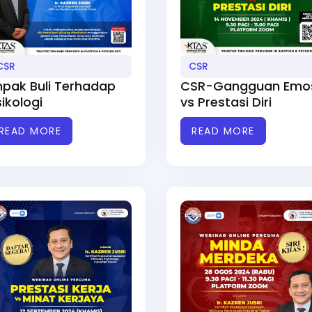
CSR
CSR
mpak Buli Terhadap
CSR-Gangguan Emo
ikologi
vs Prestasi Diri
READ MORE
READ MORE